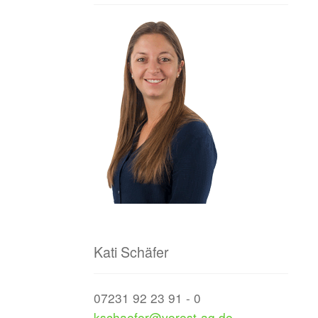
Kati Schäfer
07231 92 23 91 - 0
kschaefer@vorest-ag.de