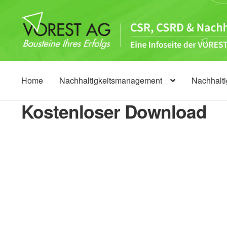
Zur
Zum
Navigation
Inhalt
springen
springen
Home
Nachhaltigkeitsmanagement
Nachhalt
Kostenloser Download